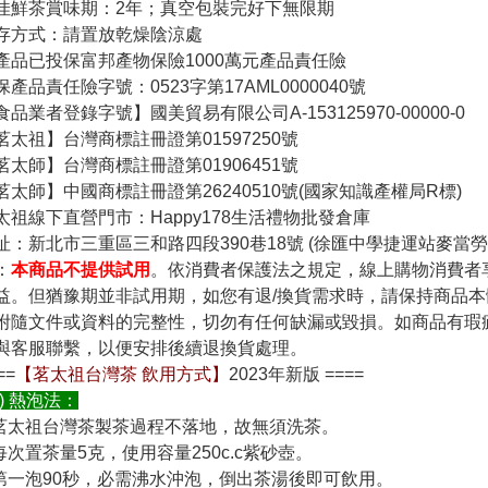
佳鮮茶賞味期：2年；真空包裝完好下無限期
存方式：請置放乾燥陰涼處
產品已投保富邦產物保險1000萬元產品責任險
保產品責任險字號：0523字第17AML0000040號
食品業者登錄字號】國美貿易有限公司A-153125970-00000-0
茗太祖】台灣商標註冊證第01597250號
茗太師】台灣商標註冊證第01906451號
茗太師】中國商標註冊證第26240510號(國家知識產權局R標)
太祖線下直營門市：Happy178生活禮物批發倉庫
址：新北市三重區三和路四段390巷18號 (徐匯中學捷運站麥當勞
：
本商品不提供試用
。依消費者保護法之規定，線上購物消費者
益。但猶豫期並非試用期，如您有退/換貨需求時，請保持商品
附隨文件或資料的完整性，切勿有任何缺漏或毀損。如商品有瑕
與客服聯繫，以便安排後續退換貨處理。
==
【茗太祖台灣茶 飲用方式】
2023年新版 ====
一) 熱泡法：
.茗太祖台灣茶製茶過程不落地，故無須洗茶。
.每次置茶量5克，使用容量250c.c紫砂壺。
.第一泡90秒，必需沸水沖泡，倒出茶湯後即可飲用。