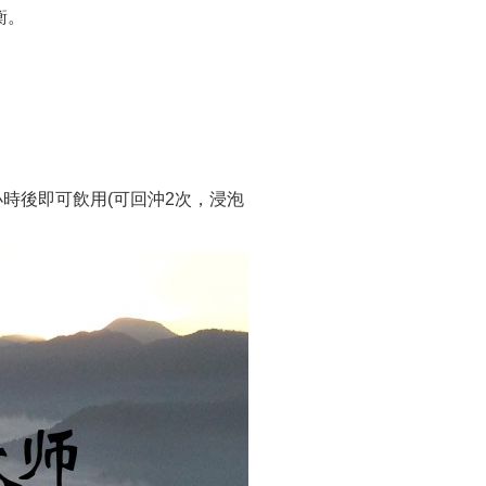
衡。
6小時後即可飲用(可回沖2次，浸泡