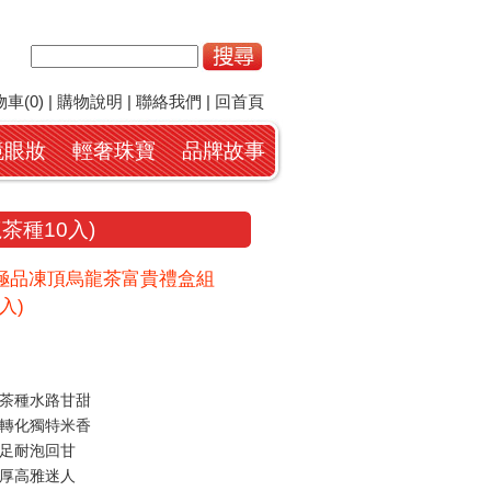
車(0)
|
購物說明
|
聯絡我們
|
回首頁
鏡眼妝
輕奢珠寶
品牌故事
種10入)
極品凍頂烏龍茶富貴禮盒組
入)
茶種水路甘甜
轉化獨特米香
足耐泡回甘
厚高雅迷人