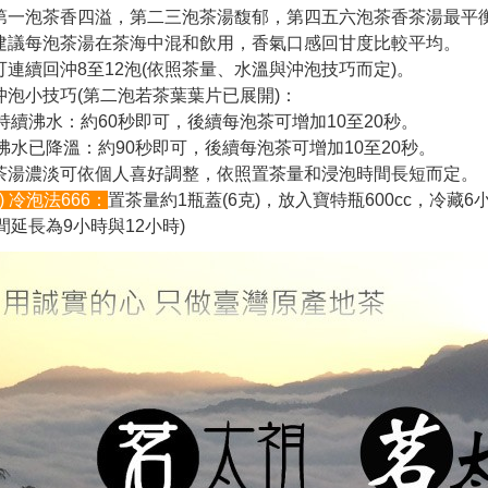
.第一泡茶香四溢，第二三泡茶湯馥郁，第四五六泡茶香茶湯最平
.建議每泡茶湯在茶海中混和飲用，香氣口感回甘度比較平均。
.可連續回沖8至12泡(依照茶量、水溫與沖泡技巧而定)。
.沖泡小技巧(第二泡若茶葉葉片已展開)：
續沸水：約60秒即可，後續每泡茶可增加10至20秒。
水已降溫：約90秒即可，後續每泡茶可增加10至20秒。
.茶湯濃淡可依個人喜好調整，依照置茶量和浸泡時間長短而定。
) 冷泡法666：
置茶量約1瓶蓋(6克)，放入寶特瓶600cc，冷藏
間延長為9小時與12小時)