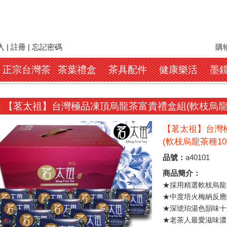
入
|
註冊
|
忘記密碼
購物
正宗台灣茶
茶葉禮盒
茶具配件
健康樂活
墨
【茗太祖】台灣極品凍頂烏龍茶富貴禮盒組(軟枝烏龍茶
【茗太祖】台灣
(軟枝烏龍茶種10
品號：
a40101
商品簡介：
★採用精選軟枝烏龍
★中度培火梅納反應
★深琥珀湯色韻味十
★老茶人最愛滋味濃