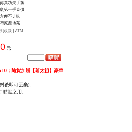
傅真功夫手製
廠第一手直供
方便不走味
灣原產地茶
到收款 | ATM
80
元
 x10；隨貨加贈【茗太祖】豪華
封後即可丟棄)。
口黏貼之用。