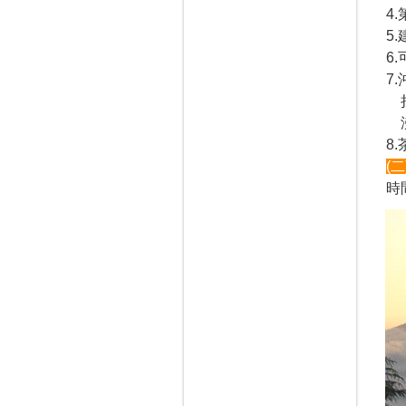
4
5
6
7
持
沸
8
(二
時